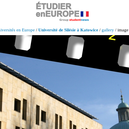
iversités en Europe
/
Université de Silésie à Katowice
/
gallery
/ image