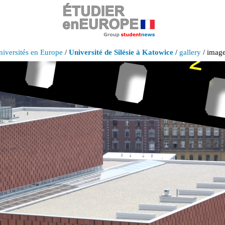
iversités en Europe
/
Université de Silésie à Katowice
/
gallery
/ image