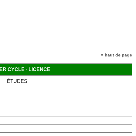
» haut de page
ER CYCLE - LICENCE
ÉTUDES