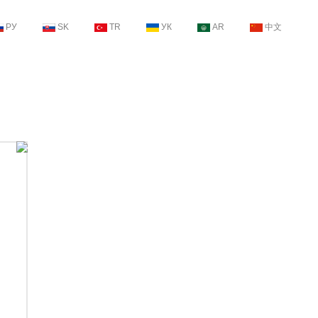
РУ
SK
TR
УК
AR
中文