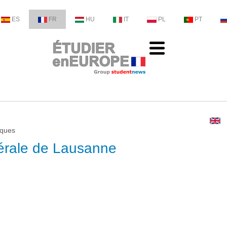
ES
FR
HU
IT
PL
PT
iques
érale de Lausanne