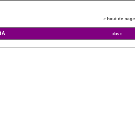
» haut de page
BA
plus »