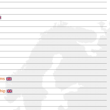
ems
hip