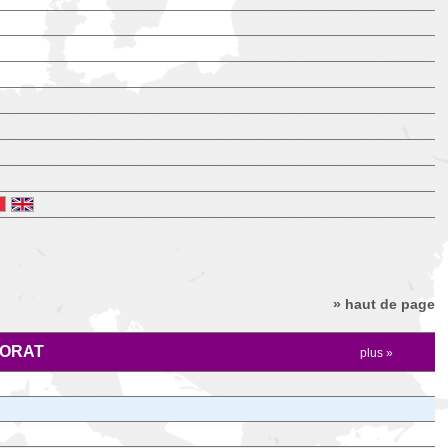
» haut de page
ORAT
plus »