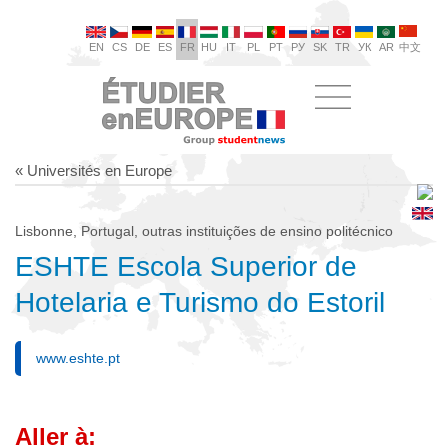
EN
CS
DE
ES
FR
HU
IT
PL
PT
РУ
SK
TR
УК
AR
中文
« Universités en Europe
Lisbonne, Portugal, outras instituições de ensino politécnico
ESHTE Escola Superior de
Hotelaria e Turismo do Estoril
www.eshte.pt
Aller à: