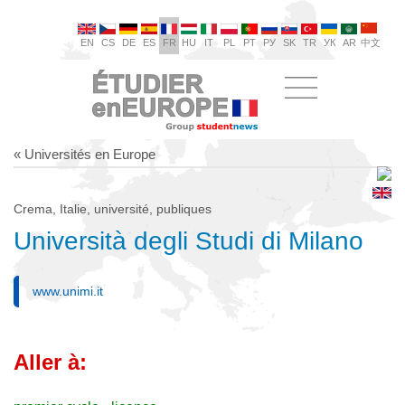
EN
CS
DE
ES
FR
HU
IT
PL
PT
РУ
SK
TR
УК
AR
中文
« Universités en Europe
Crema, Italie, université, publiques
Università degli Studi di Milano
www.unimi.it
Aller à: