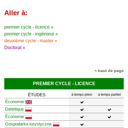
Aller à:
premier cycle - licence »
premier cycle - ingénieur »
deuxième cycle - master »
Doctorat »
» haut de page
PREMIER CYCLE - LICENCE
ÉTUDES
à temps plein
à temps partiel
Économie
Diététique
Économie
Gospodarka turystyczna