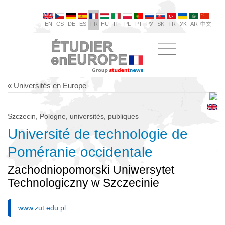
EN
CS
DE
ES
FR
HU
IT
PL
PT
РУ
SK
TR
УК
AR
中文
« Universités en Europe
Szczecin, Pologne, universités, publiques
Université de technologie de
Poméranie occidentale
Zachodniopomorski Uniwersytet
Technologiczny w Szczecinie
www.zut.edu.pl