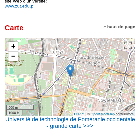
site Web d'université:
www.zut.edu.pl
Carte
» haut de page
+
−
500 m
1000 ft
Leaflet
| ©
OpenStreetMap
contributors
Université de technologie de Poméranie occidentale
- grande carte >>>