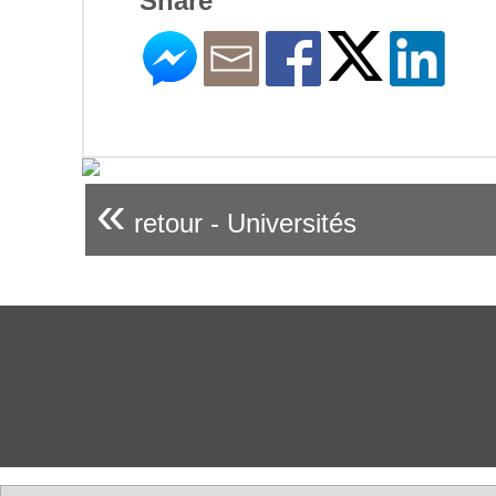
Share
«
retour - Universités