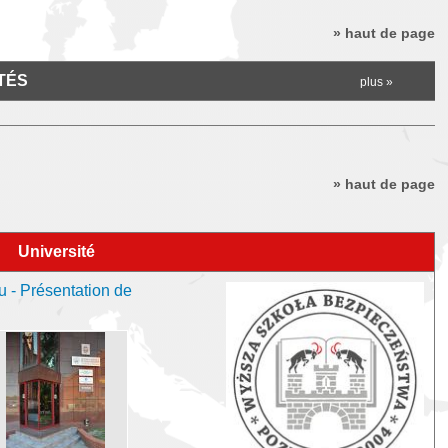
» haut de page
TÉS
plus »
» haut de page
Université
- Présentation de