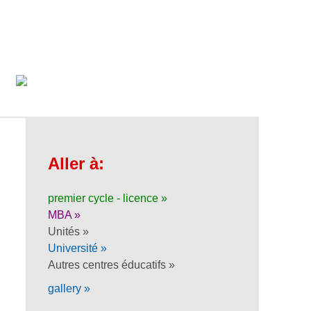
Aller à:
premier cycle - licence »
MBA »
Unités »
Université »
Autres centres éducatifs »
gallery »