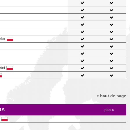
eka
ści
» haut de page
BA
plus »