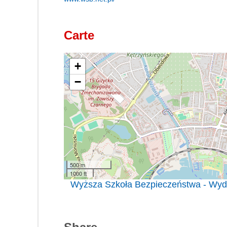
Carte
+
−
500 m
1000 ft
Wyższa Szkoła Bezpieczeństwa - Wydz