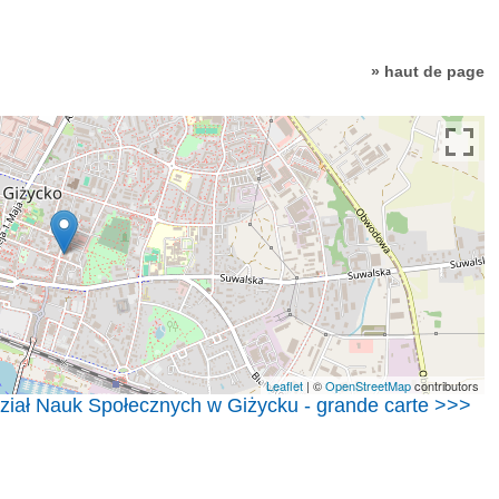
» haut de page
Leaflet
| ©
OpenStreetMap
contributors
iał Nauk Społecznych w Giżycku - grande carte >>>