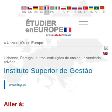
EN
CS
DE
ES
FR
HU
IT
PL
PT
РУ
SK
TR
УК
AR
中文
« Universités en Europe
Lisbonne, Portugal, outras instituições de ensino universitário,
privées
Instituto Superior de Gestào
www.isg.pt
Aller à: