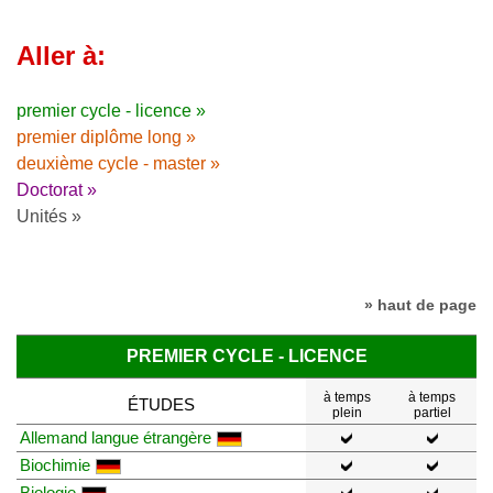
Aller à:
premier cycle - licence »
premier diplôme long »
deuxième cycle - master »
Doctorat »
Unités »
» haut de page
PREMIER CYCLE - LICENCE
à temps
à temps
ÉTUDES
plein
partiel
Allemand langue étrangère
Biochimie
Biologie