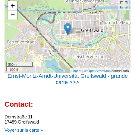
+
−
500 m
1000 ft
Leaflet
| ©
OpenStreetMap
contributors
Ernst-Moritz-Arndt-Universität Greifswald - grande
carte >>>
Contact:
Domstraße 11
17489 Greifswald
Voyer sur la carte »