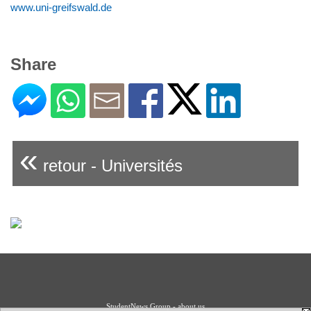
www.uni-greifswald.de
Share
«
retour - Universités
StudentNews Group - about us