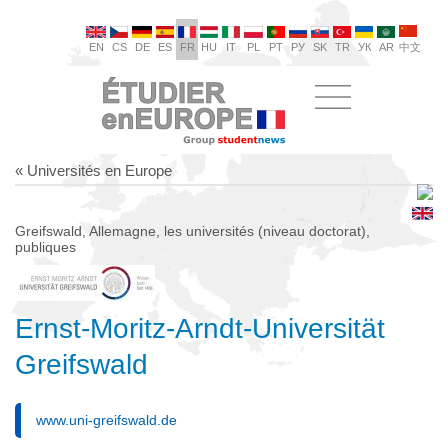
EN
CS
DE
ES
FR
HU
IT
PL
PT
РУ
SK
TR
УК
AR
中文
« Universités en Europe
Greifswald, Allemagne, les universités (niveau doctorat),
publiques
Ernst-Moritz-Arndt-Universität
Greifswald
www.uni-greifswald.de