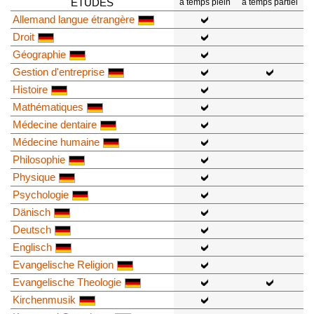
ÉTUDES
à temps plein
à temps partiel
Allemand langue étrangère
Droit
Géographie
Gestion d'entreprise
Histoire
Mathématiques
Médecine dentaire
Médecine humaine
Philosophie
Physique
Psychologie
Dänisch
Deutsch
Englisch
Evangelische Religion
Evangelische Theologie
Kirchenmusik