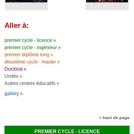
Aller à:
premier cycle - licence »
premier cycle - ingénieur »
premier diplôme long »
deuxième cycle - master »
Doctorat »
Unités »
Autres centres éducatifs »
gallery »
» haut de page
PREMIER CYCLE - LICENCE