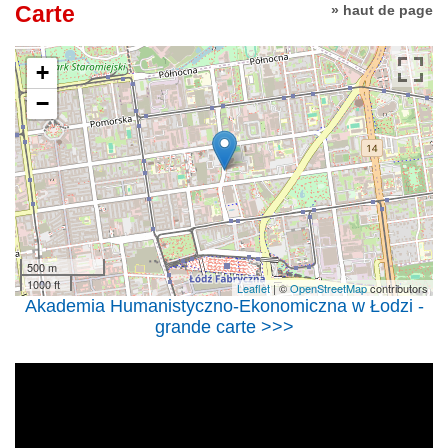
Carte
» haut de page
+
−
500 m
1000 ft
Leaflet
| ©
OpenStreetMap
contributors
Akademia Humanistyczno-Ekonomiczna w Łodzi -
grande carte >>>