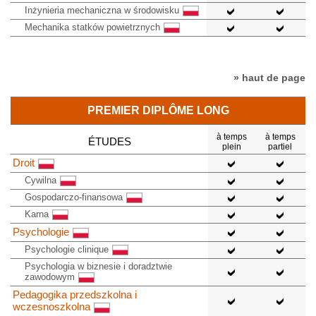
Inżynieria mechaniczna w środowisku
Mechanika statków powietrznych
» haut de page
PREMIER DIPLÔME LONG
à temps
à temps
ÉTUDES
plein
partiel
Droit
Cywilna
Gospodarczo-finansowa
Karna
Psychologie
Psychologie clinique
Psychologia w biznesie i doradztwie
zawodowym
Pedagogika przedszkolna i
wczesnoszkolna