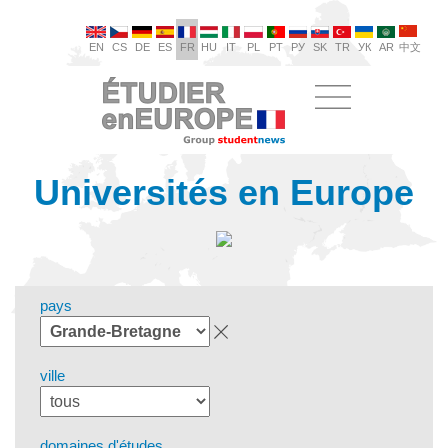
EN
CS
DE
ES
FR
HU
IT
PL
PT
РУ
SK
TR
УК
AR
中文
Universités en Europe
pays
ville
domaines d'études