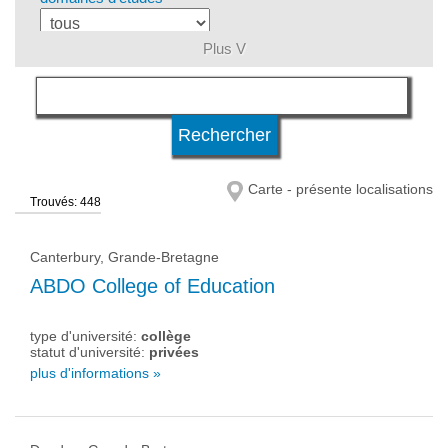
Plus V
langue
niveau d'études
Carte - présente localisations
Trouvés: 448
système d'études
Canterbury, Grande-Bretagne
qualification
ABDO College of Education
type d'université:
collège
type d'université
statut d'université:
privées
plus d'informations »
statut d'université