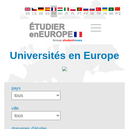
EN
CS
DE
ES
FR
HU
IT
PL
PT
РУ
SK
TR
УК
AR
中文
Universités en Europe
pays
ville
domaines d'études