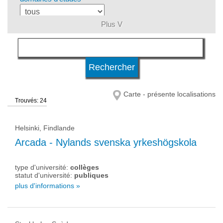
Plus V
langue
niveau d'études
Carte - présente localisations
Trouvés: 24
statut d'université
Helsinki, Findlande
Arcada - Nylands svenska yrkeshögskola
type d'université:
collèges
statut d'université:
publiques
plus d'informations »