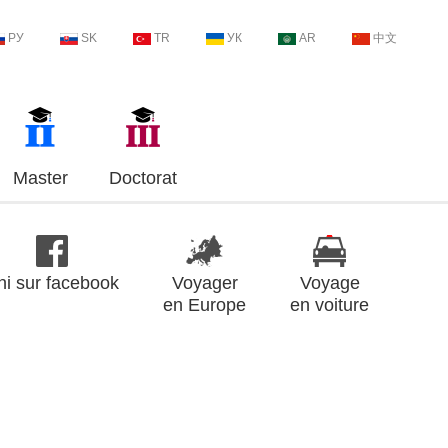
РУ
SK
TR
УК
AR
中文
Master
Doctorat
ni sur facebook
Voyager
Voyage
en Europe
en voiture