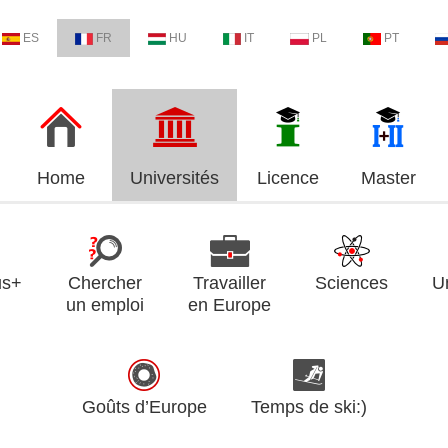
ES
FR
HU
IT
PL
PT
Home
Universités
Licence
Master
us+
Chercher
Travailler
Sciences
U
un emploi
en Europe
Goûts d’Europe
Temps de ski:)