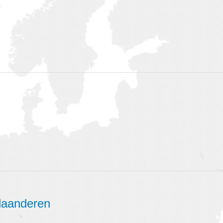
e
laanderen