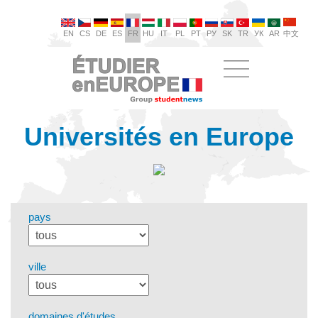
EN
CS
DE
ES
FR
HU
IT
PL
PT
РУ
SK
TR
УК
AR
中文
Universités en Europe
pays
ville
domaines d'études