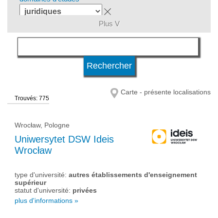
Plus V
langue
niveau d'études
Carte - présente localisations
Trouvés: 775
statut d'université
Wrocław, Pologne
Uniwersytet DSW Ideis
Wrocław
type d'université:
autres établissements d'enseignement
supérieur
statut d'université:
privées
plus d'informations »