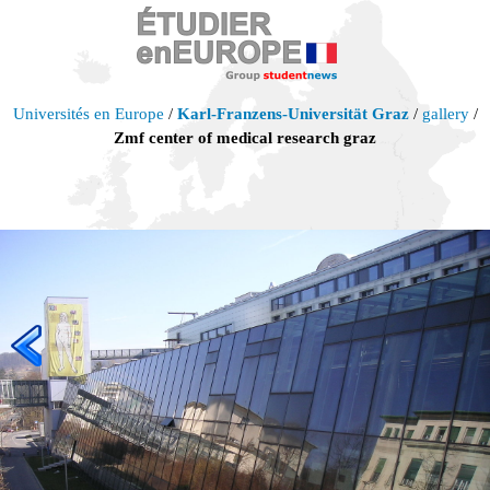
Universités en Europe
/
Karl-Franzens-Universität Graz
/
gallery
/
Zmf center of medical research graz