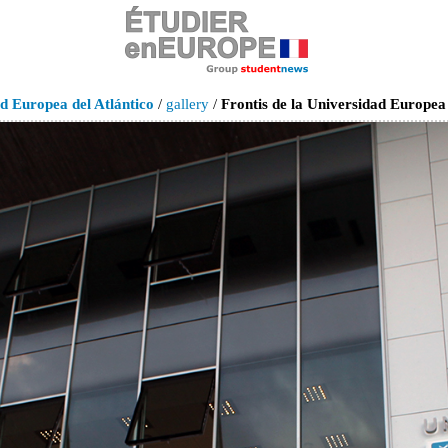
d Europea del Atlántico
/
gallery
/
Frontis de la Universidad Europ