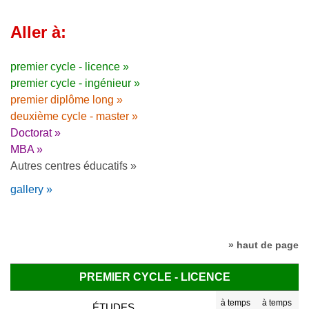
Aller à:
premier cycle - licence »
premier cycle - ingénieur »
premier diplôme long »
deuxième cycle - master »
Doctorat »
MBA »
Autres centres éducatifs »
gallery »
» haut de page
PREMIER CYCLE - LICENCE
à temps
à temps
ÉTUDES