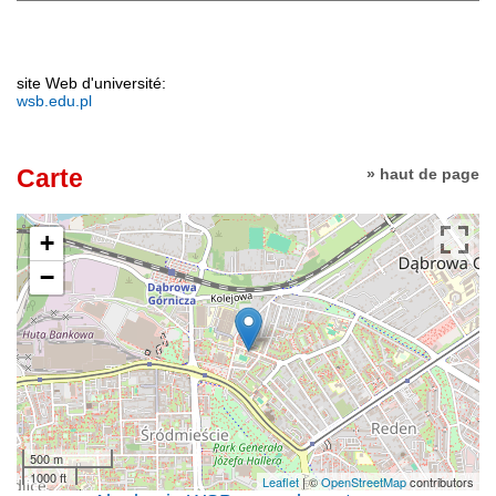
site Web d'université:
wsb.edu.pl
Carte
» haut de page
+
−
500 m
1000 ft
Leaflet
| ©
OpenStreetMap
contributors