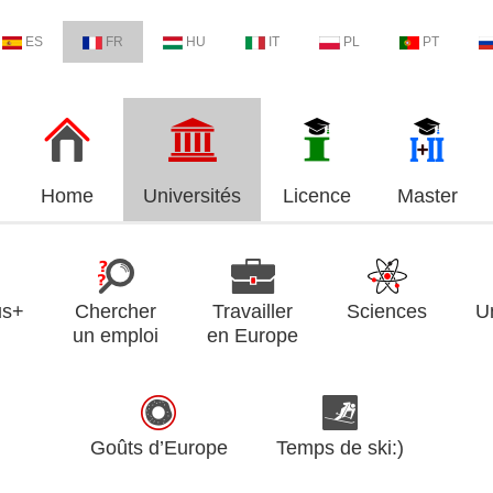
ES
FR
HU
IT
PL
PT
Home
Universités
Licence
Master
us+
Chercher
Travailler
Sciences
U
un emploi
en Europe
Goûts d’Europe
Temps de ski:)