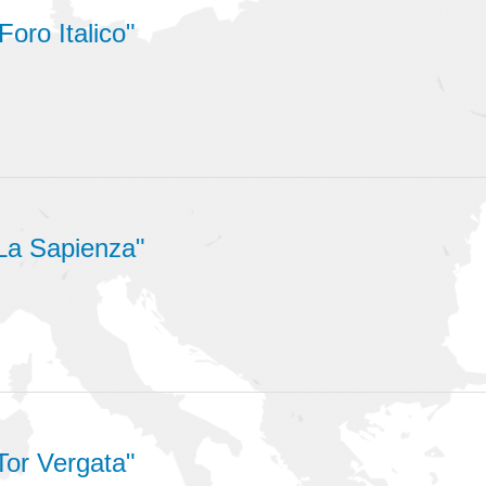
Foro Italico"
"La Sapienza"
Tor Vergata"