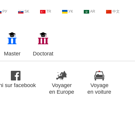
РУ
SK
TR
УК
AR
中文
Master
Doctorat
ni sur facebook
Voyager
Voyage
en Europe
en voiture