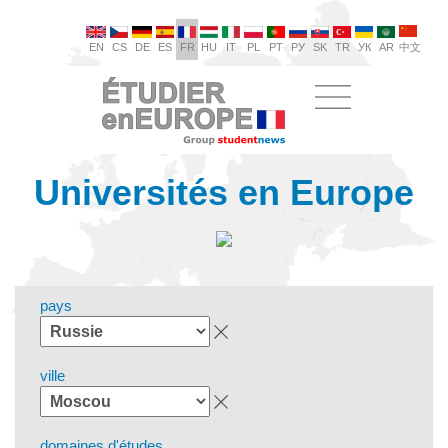
EN
CS
DE
ES
FR
HU
IT
PL
PT
РУ
SK
TR
УК
AR
中文
Universités en Europe
pays
ville
domaines d'études