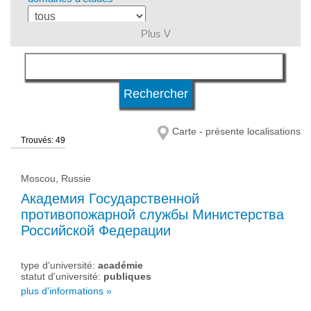
Plus V
langue
niveau d'études
Carte - présente localisations
Trouvés: 49
type d'université
Moscou, Russie
statut d'université
Академия Государственной
противопожарной службы Министерства
Российской Федерации
type d'université:
académie
statut d'université:
publiques
plus d'informations »