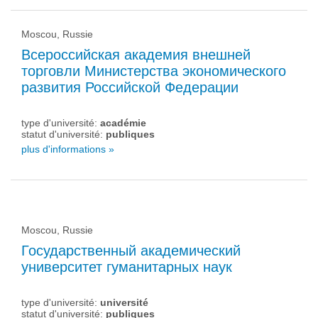
Moscou, Russie
Всероссийская академия внешней
торговли Министерства экономического
развития Российской Федерации
type d'université:
académie
statut d'université:
publiques
plus d'informations »
Moscou, Russie
Государственный академический
университет гуманитарных наук
type d'université:
université
statut d'université:
publiques