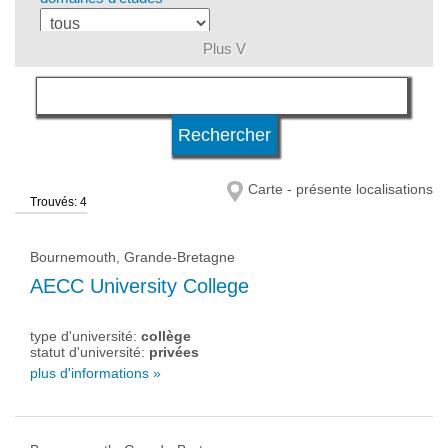
Plus V
langue
niveau d'études
Carte - présente localisations
Trouvés: 4
système d'études
Bournemouth, Grande-Bretagne
qualification
AECC University College
type d'université:
collège
type d'université
statut d'université:
privées
plus d'informations »
statut d'université