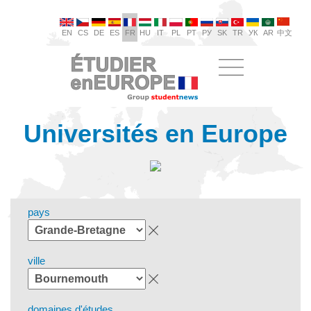
EN
CS
DE
ES
FR
HU
IT
PL
PT
РУ
SK
TR
УК
AR
中文
Universités en Europe
pays
ville
domaines d'études