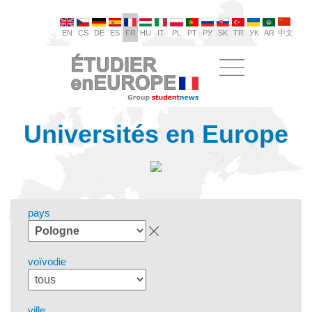
EN
CS
DE
ES
FR
HU
IT
PL
PT
РУ
SK
TR
УК
AR
中文
Universités en Europe
pays
voïvodie
ville