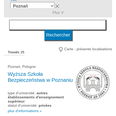
Plus V
domaines d'études
langue
Carte - présente localisations
Trouvés: 25
niveau d'études
Poznań, Pologne
système d'études
Wyższa Szkoła
Bezpieczeństwa w Poznaniu
type d'université
type d'université:
autres
établissements d'enseignement
supérieur
statut d'université:
privées
statut d'université
plus d'informations »